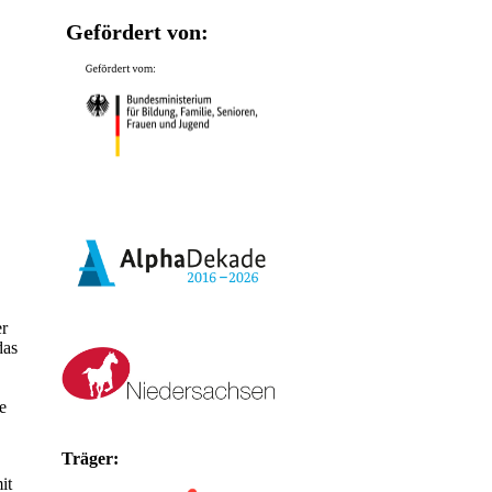
Gefördert von:
er
das
e
Träger:
it