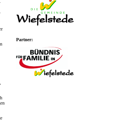
r
r
er
Partner:
en
,
ch
gen
te