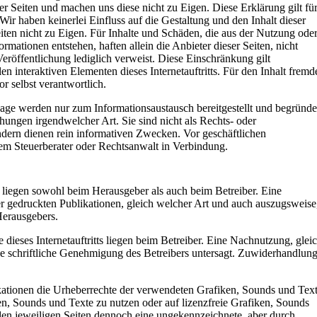
ter Seiten und machen uns diese nicht zu Eigen. Diese Erklärung gilt fü
Wir haben keinerlei Einfluss auf die Gestaltung und den Inhalt dieser
iten nicht zu Eigen. Für Inhalte und Schäden, die aus der Nutzung ode
mationen entstehen, haften allein die Anbieter dieser Seiten, nicht
Veröffentlichung lediglich verweist. Diese Einschränkung gilt
n interaktiven Elementen dieses Internetauftritts. Für den Inhalt fremd
or selbst verantwortlich.
ge werden nur zum Informationsaustausch bereitgestellt und begründ
hungen irgendwelcher Art. Sie sind nicht als Rechts- oder
ndern dienen rein informativen Zwecken. Vor geschäftlichen
hrem Steuerberater oder Rechtsanwalt in Verbindung.
ts liegen sowohl beim Herausgeber als auch beim Betreiber. Eine
r gedruckten Publikationen, gleich welcher Art und auch auszugsweise
Herausgebers.
dieses Internetauftritts liegen beim Betreiber. Eine Nachnutzung, glei
ne schriftliche Genehmigung des Betreibers untersagt. Zuwiderhandlun
likationen die Urheberrechte der verwendeten Grafiken, Sounds und Tex
ken, Sounds und Texte zu nutzen oder auf lizenzfreie Grafiken, Sounds
 den jeweiligen Seiten dennoch eine ungekennzeichnete, aber durch