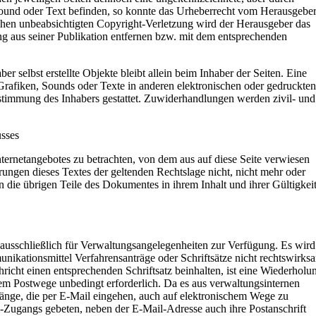
Sound oder Text befinden, so konnte das Urheberrecht vom Herausgebe
olchen unbeabsichtigten Copyright-Verletzung wird der Herausgeber das
g aus seiner Publikation entfernen bzw. mit dem entsprechenden
er selbst erstellte Objekte bleibt allein beim Inhaber der Seiten. Eine
Grafiken, Sounds oder Texte in anderen elektronischen oder gedruckten
ustimmung des Inhabers gestattet. Zuwiderhandlungen werden zivil- und
usses
Internetangebotes zu betrachten, von dem aus auf diese Seite verwiesen
rungen dieses Textes der geltenden Rechtslage nicht, nicht mehr oder
en die übrigen Teile des Dokumentes in ihrem Inhalt und ihrer Gültigkei
usschließlich für Verwaltungsangelegenheiten zur Verfügung. Es wird
ikationsmittel Verfahrensanträge oder Schriftsätze nicht rechtswirks
richt einen entsprechenden Schriftsatz beinhalten, ist eine Wiederholu
dem Postwege unbedingt erforderlich. Da es aus verwaltungsinternen
rgänge, die per E-Mail eingehen, auch auf elektronischem Wege zu
-Zugangs gebeten, neben der E-Mail-Adresse auch ihre Postanschrift