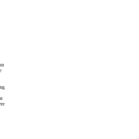
an
e
n
ung
at
ere