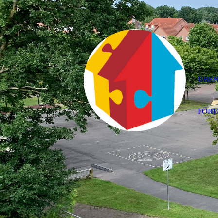
ÜBER
FÖRD